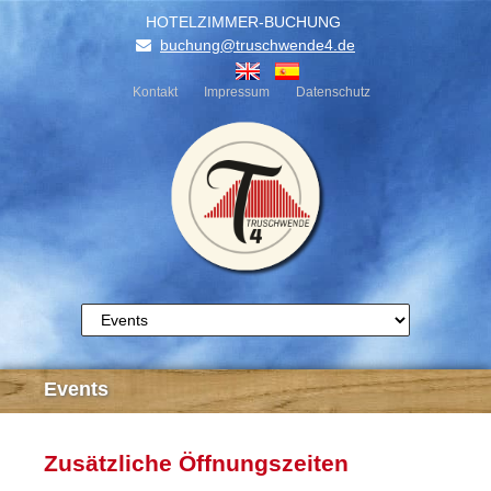
HOTELZIMMER-BUCHUNG
buchung@truschwende4.de
Kontakt
Impressum
Datenschutz
TRUSCHWENDE4 HOT
Events
Zusätzliche Öffnungszeiten